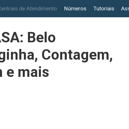
Centrais de Atendimento
Números
Tutoriais
Ass
SA: Belo
rginha, Contagem,
m e mais