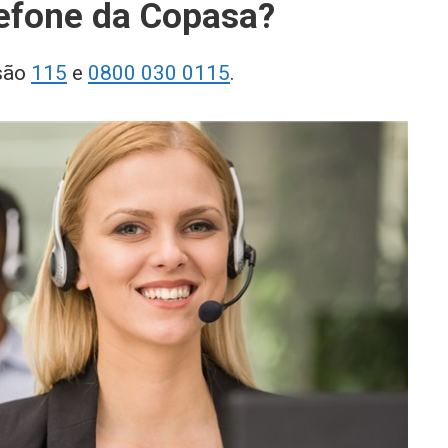
lefone da Copasa?
 são
115
e
0800 030 0115
.