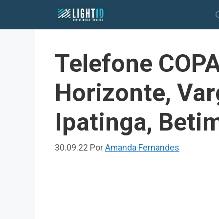
Pular
para
o
conteúdo
Telefone COPA
Horizonte, Va
Ipatinga, Beti
30.09.22
Por
Amanda Fernandes