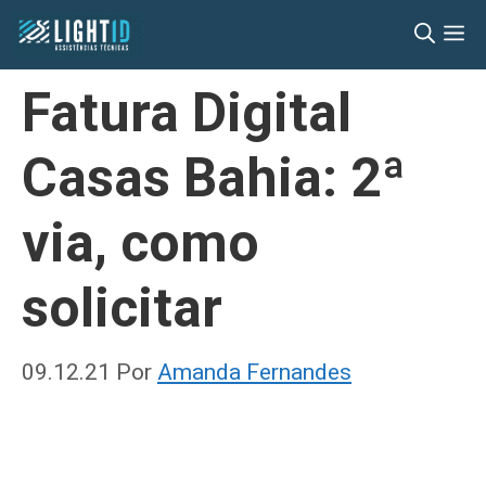
Pular
M
para
o
Fatura Digital
conteúdo
Casas Bahia: 2ª
via, como
solicitar
09.12.21
Por
Amanda Fernandes