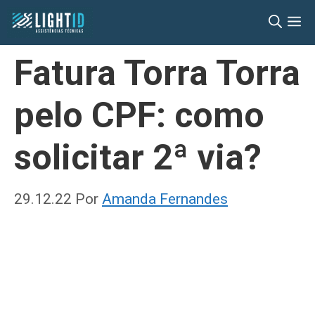
Pular
M
para
o
Fatura Torra Torra
conteúdo
pelo CPF: como
solicitar 2ª via?
29.12.22
Por
Amanda Fernandes