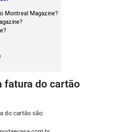
tão Montreal Magazine?
agazine?
ne?
e
a fatura do cartão
ra do cartão são:
lmodaecasa.com.br