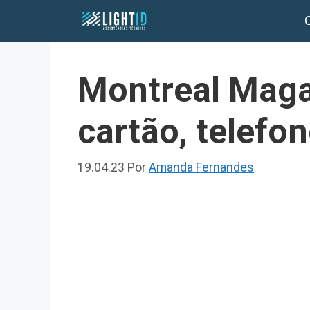
Pular
para
o
conteúdo
Montreal Maga
cartão, telefo
19.04.23
Por
Amanda Fernandes