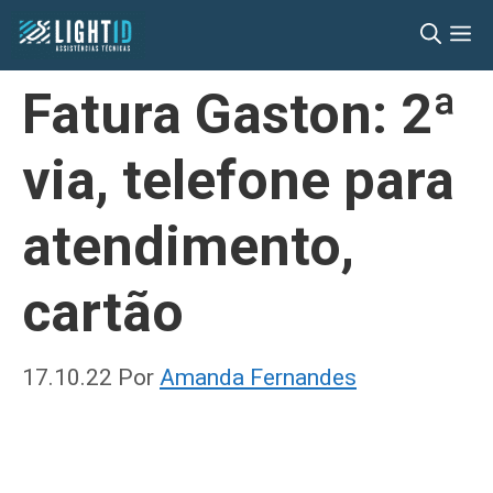
Pular
M
para
o
Fatura Gaston: 2ª
conteúdo
via, telefone para
atendimento,
cartão
17.10.22
Por
Amanda Fernandes