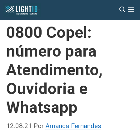
Pular
M
para
o
0800 Copel:
conteúdo
número para
Atendimento,
Ouvidoria e
Whatsapp
12.08.21
Por
Amanda Fernandes