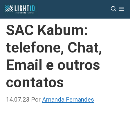
Pular
M
para
o
SAC Kabum:
conteúdo
telefone, Chat,
Email e outros
contatos
14.07.23
Por
Amanda Fernandes