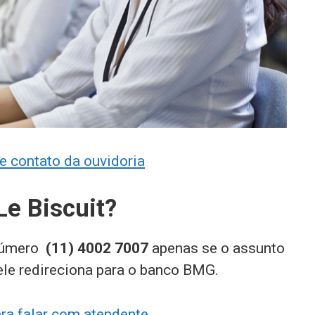
 contato da ouvidoria
e Biscuit?
 número
(11) 4002 7007
apenas se o assunto
 ele redireciona para o banco BMG.
ra falar com atendente