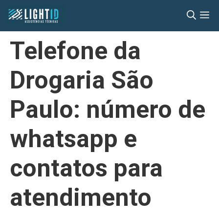
Pular
M
para
o
Telefone da
conteúdo
Drogaria São
Paulo: número de
whatsapp e
contatos para
atendimento