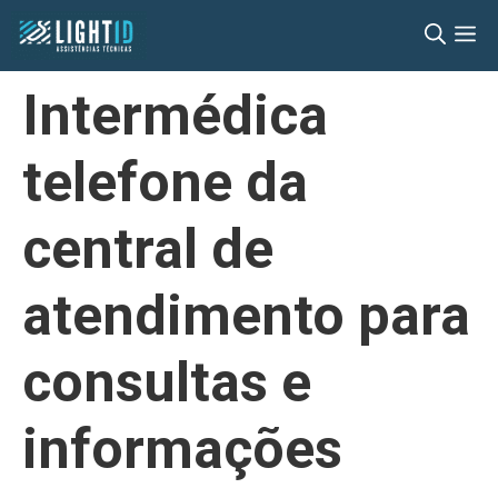
Pular
M
para
o
Intermédica
conteúdo
telefone da
central de
atendimento para
consultas e
informações