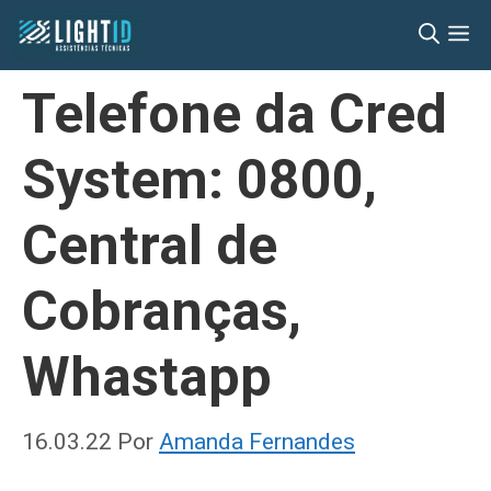
Pular
M
para
o
Telefone da Cred
conteúdo
System: 0800,
Central de
Cobranças,
Whastapp
16.03.22
Por
Amanda Fernandes