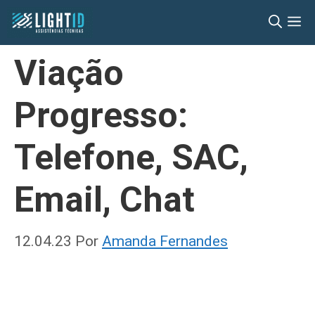
Pular
M
para
o
Viação
conteúdo
Progresso:
Telefone, SAC,
Email, Chat
12.04.23
Por
Amanda Fernandes