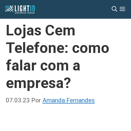
Pular
M
para
o
Lojas Cem
conteúdo
Telefone: como
falar com a
empresa?
07.03.23
Por
Amanda Fernandes