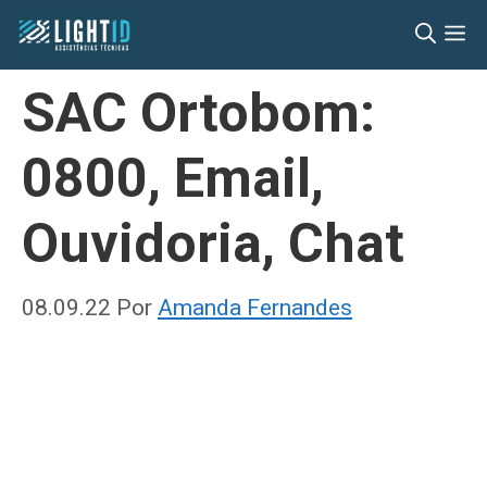
Pular
M
para
o
SAC Ortobom:
conteúdo
0800, Email,
Ouvidoria, Chat
08.09.22
Por
Amanda Fernandes