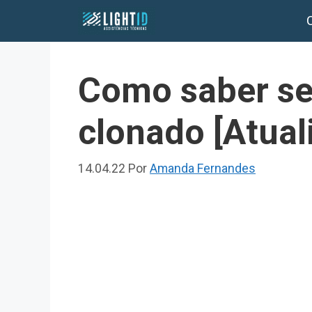
Pular
para
o
conteúdo
Como saber se
clonado [Atual
14.04.22
Por
Amanda Fernandes