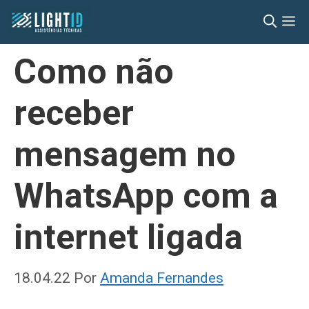
Pular
M
para
o
Como não
conteúdo
receber
mensagem no
WhatsApp com a
internet ligada
18.04.22
Por
Amanda Fernandes