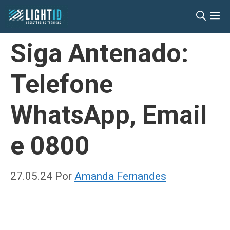
Pular
M
para
o
Siga Antenado:
conteúdo
Telefone
WhatsApp, Email
e 0800
27.05.24
Por
Amanda Fernandes