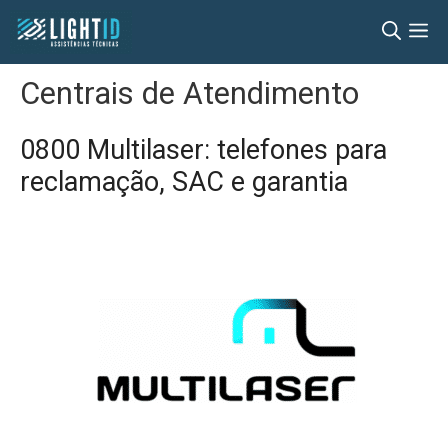
Pular
M
para
o
Centrais de Atendimento
conteúdo
0800 Multilaser: telefones para
reclamação, SAC e garantia