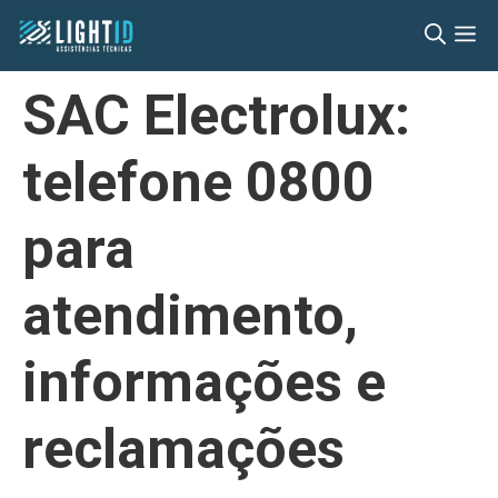
Pular
M
para
o
SAC Electrolux:
conteúdo
telefone 0800
para
atendimento,
informações e
reclamações