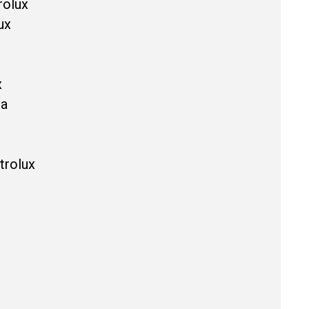
rolux
ux
x
ca
trolux