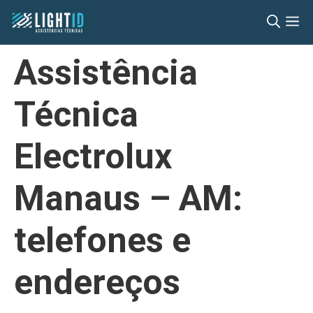
Pular
M
para
o
Assistência
conteúdo
Técnica
Electrolux
Manaus – AM:
telefones e
endereços