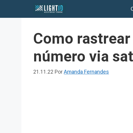
Pular
para
o
conteúdo
Como rastrear 
número via saté
21.11.22
Por
Amanda Fernandes