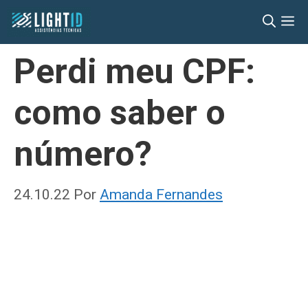
Pular
M
para
o
Perdi meu CPF:
conteúdo
como saber o
número?
24.10.22
Por
Amanda Fernandes