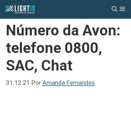
Pular
M
para
o
Número da Avon:
conteúdo
telefone 0800,
SAC, Chat
31.12.21
Por
Amanda Fernandes