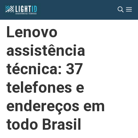
Pular
M
para
o
Lenovo
conteúdo
assistência
técnica: 37
telefones e
endereços em
todo Brasil