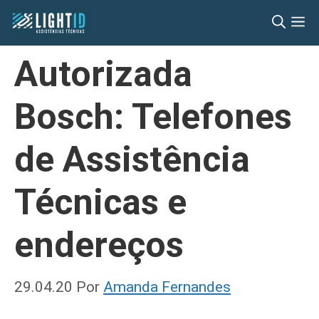
Pular
M
para
o
Autorizada
conteúdo
Bosch: Telefones
de Assistência
Técnicas e
endereços
29.04.20
Por
Amanda Fernandes