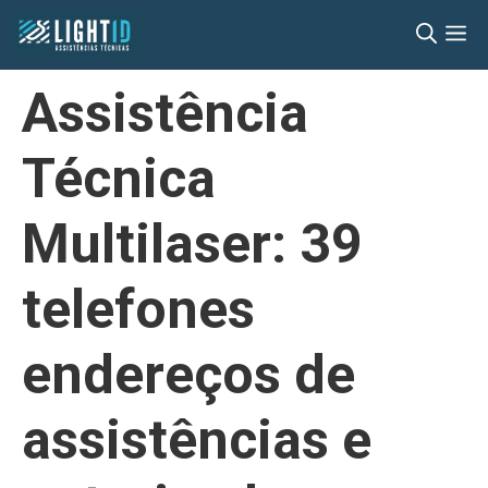
Pular
M
para
o
Assistência
conteúdo
Técnica
Multilaser: 39
telefones
endereços de
assistências e