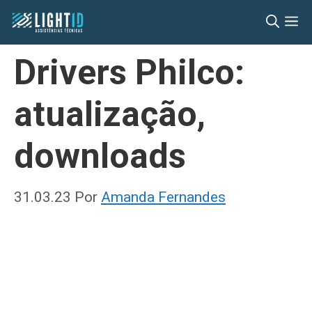
Pular
M
para
o
Drivers Philco:
conteúdo
atualização,
downloads
31.03.23
Por
Amanda Fernandes