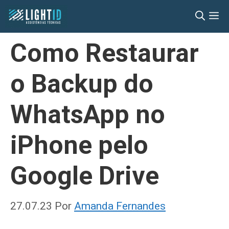
Pular
M
para
o
Como Restaurar
conteúdo
o Backup do
WhatsApp no
iPhone pelo
Google Drive
27.07.23
Por
Amanda Fernandes