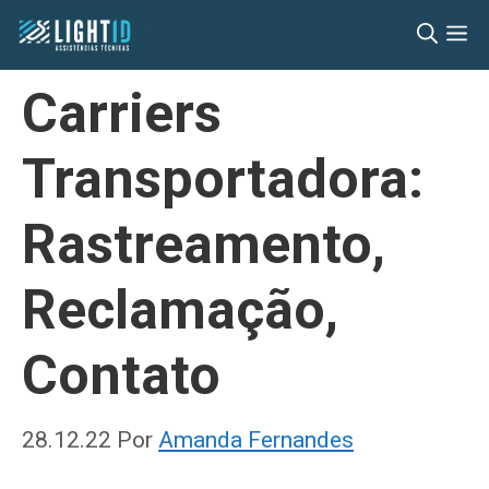
Pular
M
para
o
Carriers
conteúdo
Transportadora:
Rastreamento,
Reclamação,
Contato
28.12.22
Por
Amanda Fernandes