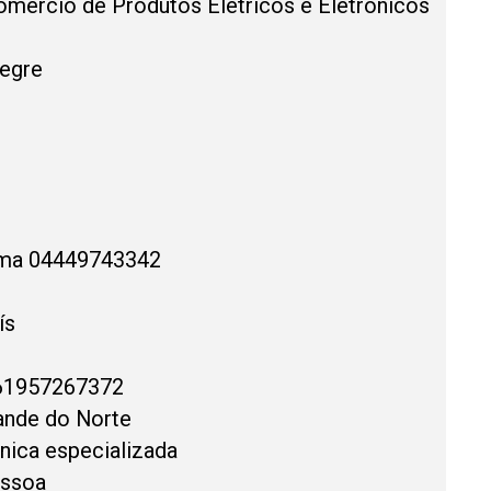
Comercio de Produtos Elétricos e Eletrônicos
legre
ima 04449743342
ís
 61957267372
ande do Norte
nica especializada
essoa