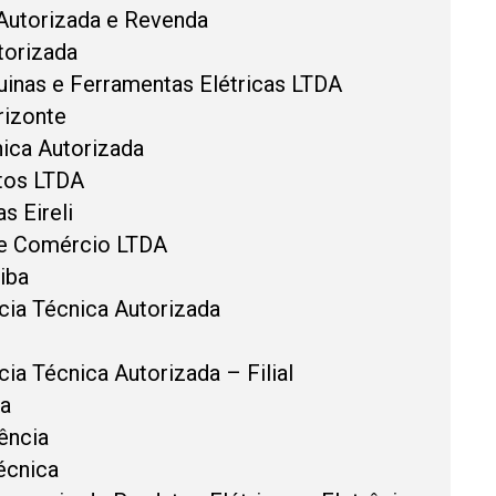
Autorizada e Revenda
torizada
inas e Ferramentas Elétricas LTDA
rizonte
ica Autorizada
tos LTDA
s Eireli
 e Comércio LTDA
iba
cia Técnica Autorizada
ia Técnica Autorizada – Filial
na
ência
écnica