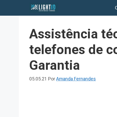
Pular
para
o
conteúdo
Assistência té
telefones de c
Garantia
05.05.21
Por
Amanda Fernandes