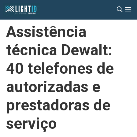
Pular
M
para
o
Assistência
conteúdo
técnica Dewalt:
40 telefones de
autorizadas e
prestadoras de
serviço