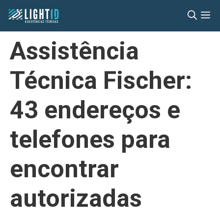
Pular
M
para
o
Assistência
conteúdo
Técnica Fischer:
43 endereços e
telefones para
encontrar
autorizadas