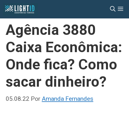
Pular
M
para
o
Agência 3880
conteúdo
Caixa Econômica:
Onde fica? Como
sacar dinheiro?
05.08.22
Por
Amanda Fernandes