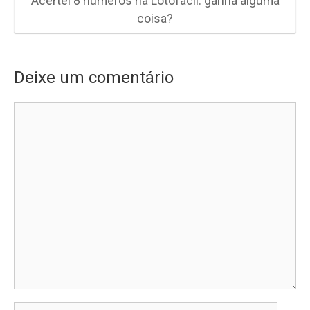
Acertei 8 números na Lotofácil: ganha alguma
coisa?
Deixe um comentário
Comentário