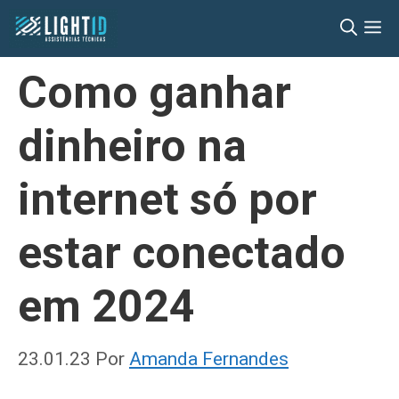
Pular
M
para
o
Como ganhar
conteúdo
dinheiro na
internet só por
estar conectado
em 2024
23.01.23
Por
Amanda Fernandes