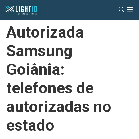
Pular
M
para
o
Autorizada
conteúdo
Samsung
Goiânia:
telefones de
autorizadas no
estado