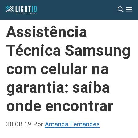
Pular
M
para
o
Assistência
conteúdo
Técnica Samsung
com celular na
garantia: saiba
onde encontrar
30.08.19
Por
Amanda Fernandes