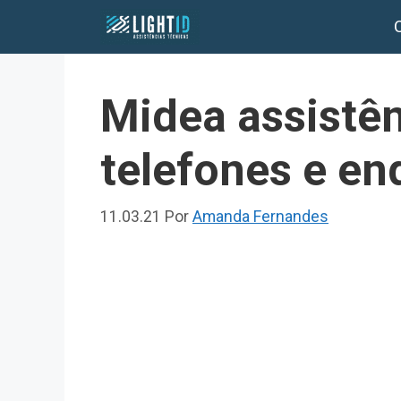
Pular
para
o
conteúdo
Midea assistên
telefones e en
11.03.21
Por
Amanda Fernandes