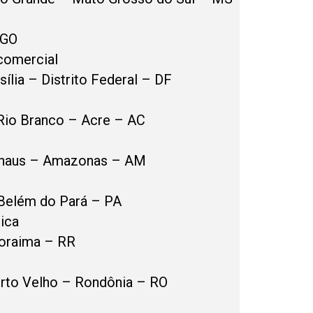
 GO
comercial
ília – Distrito Federal – DF
Rio Branco – Acre – AC
anaus – Amazonas – AM
 Belém do Pará – PA
ica
Roraima – RR
orto Velho – Rondônia – RO