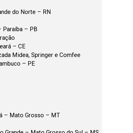
ande do Norte – RN
 Paraíba – PB
eração
eará – CE
zada Midea, Springer e Comfee
nambuco – PE
bá – Mato Grosso – MT
o Grande – Mato Grosso do Sul – MS