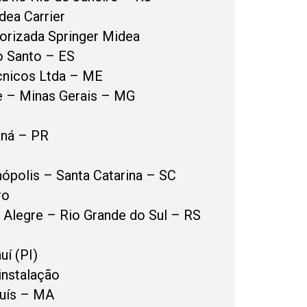
dea Carrier
orizada Springer Midea
to Santo – ES
écnicos Ltda – ME
e – Minas Gerais – MG
aná – PR
nópolis – Santa Catarina – SC
ro
 Alegre – Rio Grande do Sul – RS
uí (PI)
instalação
Luís – MA