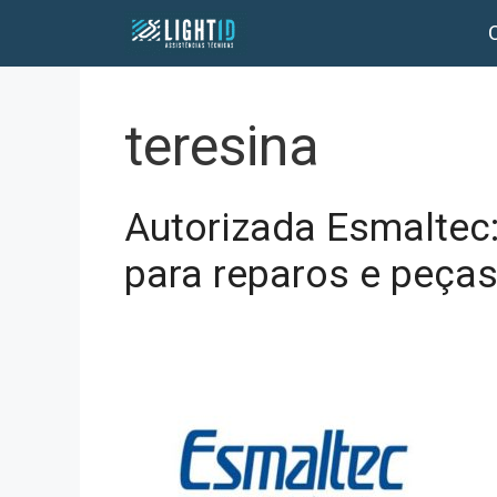
Pular
para
o
conteúdo
teresina
Autorizada Esmaltec:
para reparos e peça