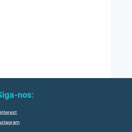
Siga-nos:
interest
nstagram