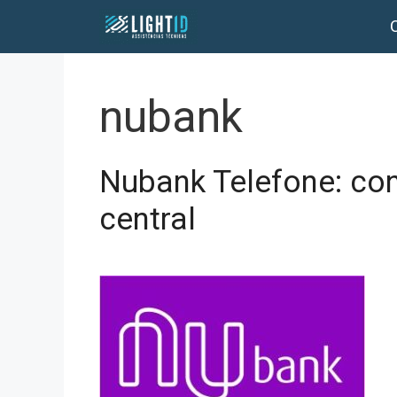
Pular
para
o
conteúdo
nubank
Nubank Telefone: con
central