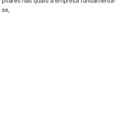
pilares nas quais a empresa fundamenta-
se,