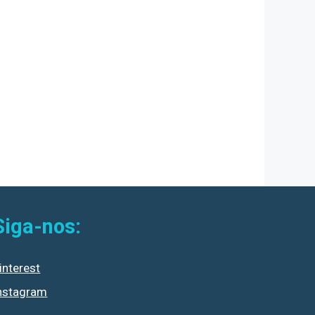
Siga-nos:
interest
nstagram