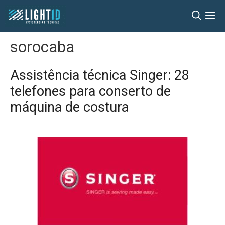
Pular
M
para
o
sorocaba
conteúdo
Assistência técnica Singer: 28
telefones para conserto de
máquina de costura