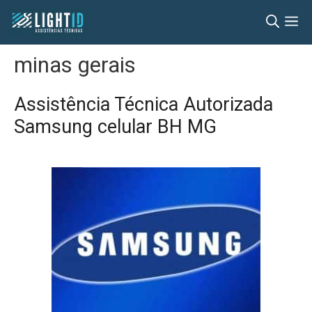
Pular
M
para
o
minas gerais
conteúdo
Assistência Técnica Autorizada
Samsung celular BH MG