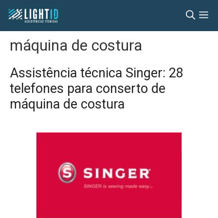
Pular
M
para
o
máquina de costura
conteúdo
Assistência técnica Singer: 28
telefones para conserto de
máquina de costura