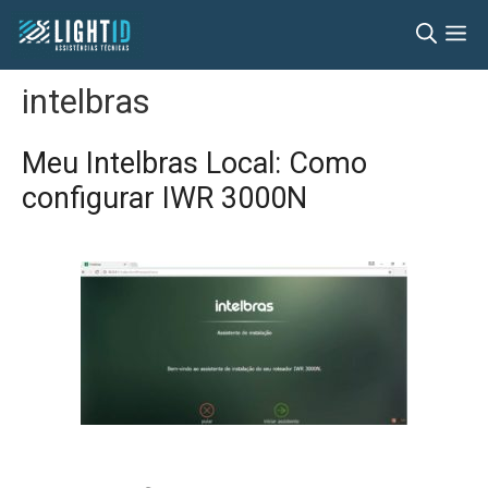
Pular
M
para
o
intelbras
conteúdo
Meu Intelbras Local: Como
configurar IWR 3000N