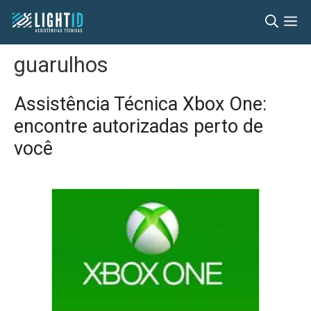
Pular
M
para
o
guarulhos
conteúdo
Assistência Técnica Xbox One:
encontre autorizadas perto de
você