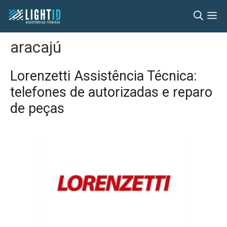
Pular
M
para
o
aracajú
conteúdo
Lorenzetti Assistência Técnica:
telefones de autorizadas e reparo
de peças